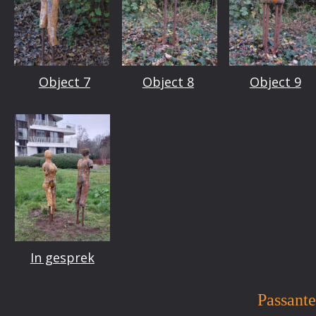
Object 7
Object 8
Object 9
In gesprek
Passant