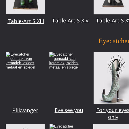
Table-Art S XIV
Table-Art S X
Table-Art S XIII
Eyecatche
Eye see you
For your eyes
Blikvanger
only