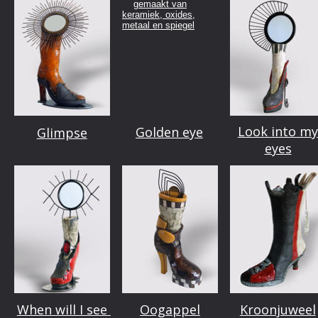
Look into my
Golden eye
Glimpse
eyes
When will I see 
Oogappel
Kroonjuweel