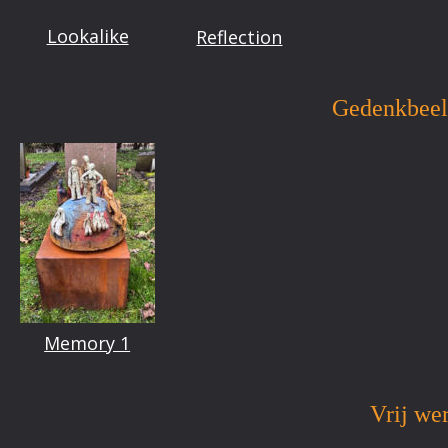
Lookalike
Reflection
Gedenkbee
Memory 1
Vrij we