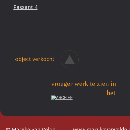
Passant 4
object verkocht
vroeger werk te zien in 
het
© Marijke van Velde
www.marijkevanvelde.